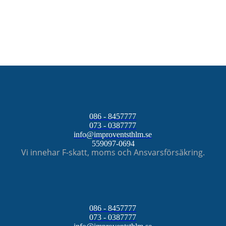
086 - 8457777
073 - 0387777
info@improventsthlm.se
559097-0694
Vi innehar F-skatt, moms och Ansvarsförsäkring.
086 - 8457777
073 - 0387777